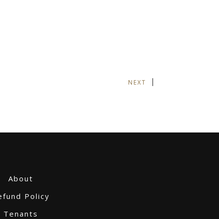
NEXT
About
efund Policy
Tenants