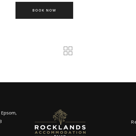
BOOK NOW
, Epsom,
3
R